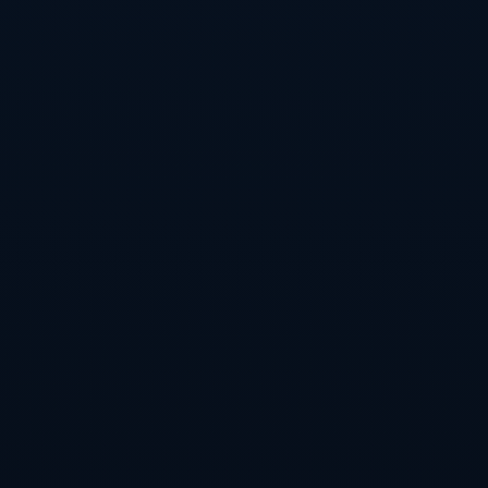
源与技术，为您打造全天候的专属足球中枢。