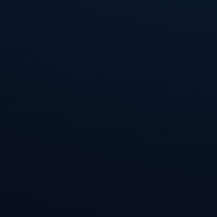
立即获取官方APP