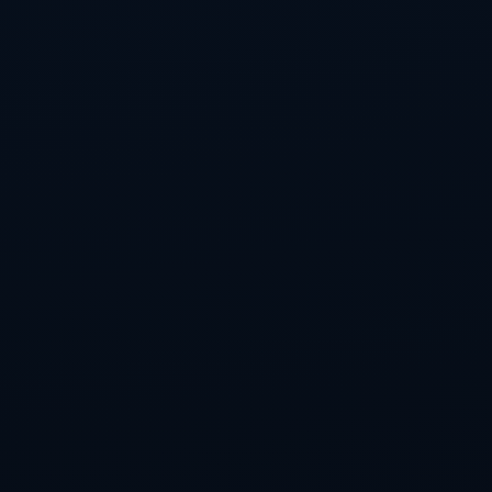
变幻。
。
。