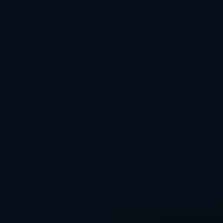
件毫秒级同步。即便无法观看直播，也能第一时间感知赛场风云
机日历，并设置赛前智能提醒，确保您准时守候每一场巅峰对决
阵容预测，到赛后深度复盘与球星专访，满足资深球迷的求知欲
信息流。过滤冗杂信息，让您只看真正关心的足坛动态。