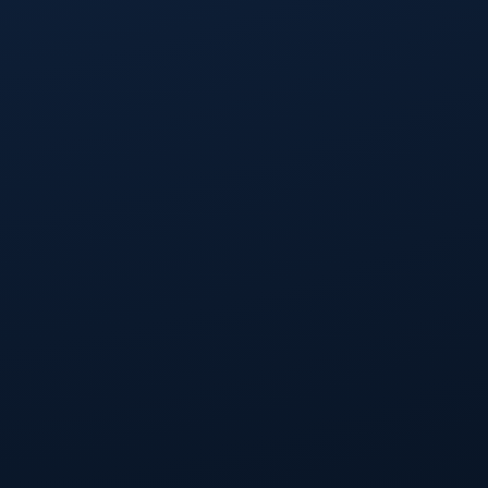
球体验，让您与世界顶级赛事零距离接触。